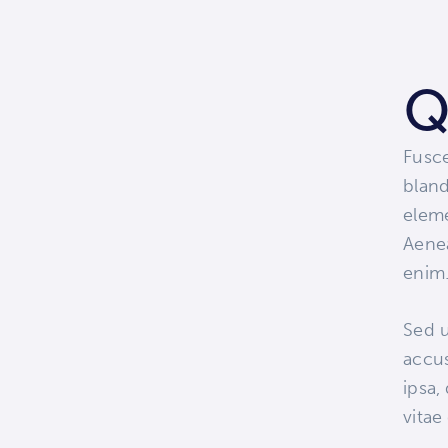
Fusce
bland
eleme
Aenea
enim
Sed u
accu
ipsa,
vitae