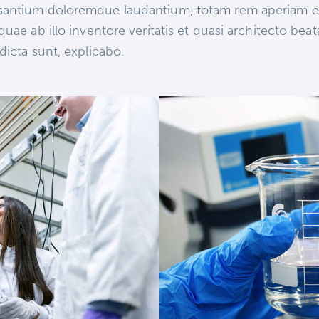
santium doloremque laudantium, totam rem aperiam 
 quae ab illo inventore veritatis et quasi architecto bea
 dicta sunt, explicabo.