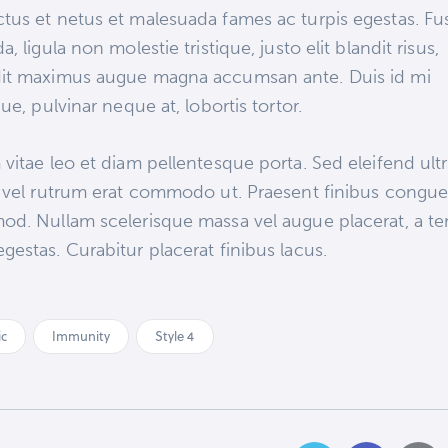
tus et netus et malesuada fames ac turpis egestas. Fu
da, ligula non molestie tristique, justo elit blandit risus,
dit maximus augue magna accumsan ante. Duis id mi
ique, pulvinar neque at, lobortis tortor.
 vitae leo et diam pellentesque porta. Sed eleifend ultr
, vel rutrum erat commodo ut. Praesent finibus congu
od. Nullam scelerisque massa vel augue placerat, a t
gestas. Curabitur placerat finibus lacus.
ic
Immunity
Style 4