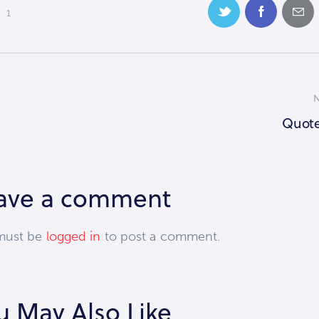
1
Quote
ave a comment
must be
logged in
to post a comment.
u May Also Like