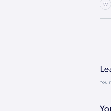
Le
You 
Yo