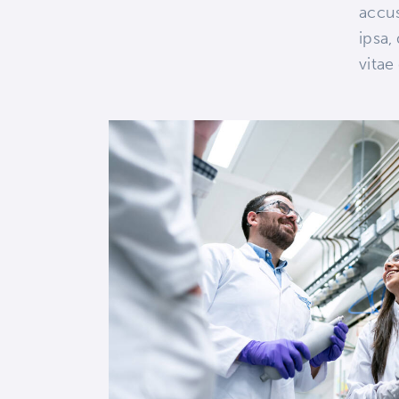
accu
ipsa,
vitae