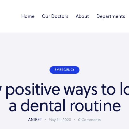
Home
Our Doctors
About
Departments
EMERGENCY
 positive ways to l
a dental routine
ANIKET
May 14, 2020
0
Comments