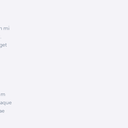
m mi
.
get
tem
eaque
tae