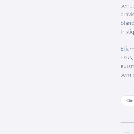
senec
gravi
blan
trist
Etiam
risus
euism
sem e
Clin