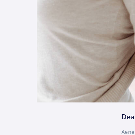
Dea
Aenea