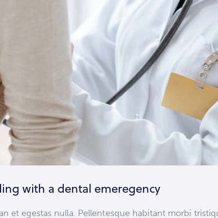
ling with a dental emeregency
n et egestas nulla. Pellentesque habitant morbi tristi