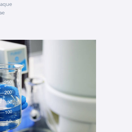
eaque
tae